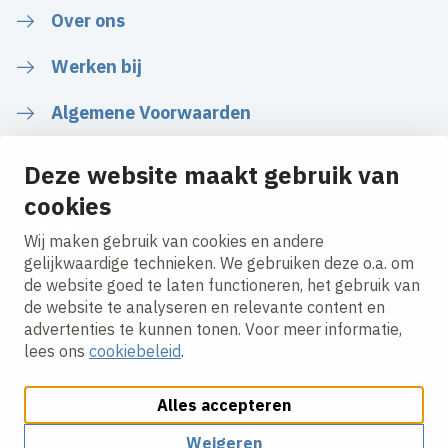
Over ons
Werken bij
Algemene Voorwaarden
Deze website maakt gebruik van
cookies
Volg ons
Wij maken gebruik van cookies en andere
gelijkwaardige technieken. We gebruiken deze o.a. om
de website goed te laten functioneren, het gebruik van
LinkedIn
Instagram
Facebook
YouTube
de website te analyseren en relevante content en
advertenties te kunnen tonen. Voor meer informatie,
lees ons
cookiebeleid
.
Alles accepteren
Cookies aanpassen
Cookie beleid
Privacy policy
Responsible disclosure
Weigeren