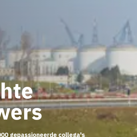
chte
wers
000 gepassioneerde collega's