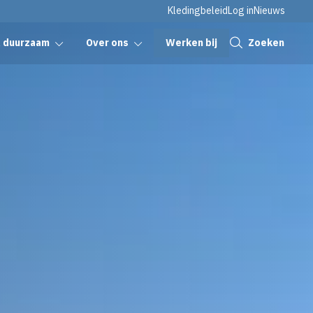
Kledingbeleid
Log in
Nieuws
Sluiten
Werken bij
Zoeken
& duurzaam
Over ons