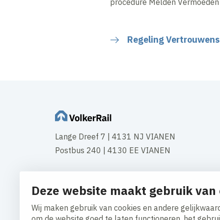
procedure Melden Vermoeden 
Regeling Vertrouwensl
Lange Dreef 7 | 4131 NJ VIANEN
Postbus 240 | 4130 EE VIANEN
Tel:
+31 347 35 44 44
Deze website maakt gebruik van 
Fax: +31 347 35 45 59
Wij maken gebruik van cookies en andere gelijkwaard
Contact
om de website goed te laten functioneren, het gebru