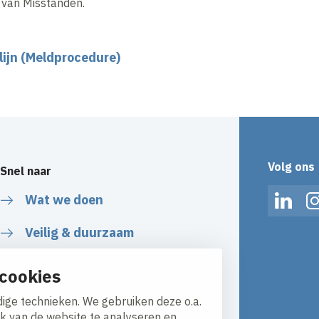
van Misstanden.
ijn (Meldprocedure)
Volg ons
Snel naar
Wat we doen
Linked
Veilig & duurzaam
Over ons
cookies
Werken bij
ige technieken. We gebruiken deze o.a.
ik van de website te analyseren en