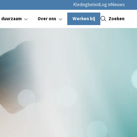
Kledingbeleid
Log in
Nieuws
Sluiten
Werken bij
Zoeken
& duurzaam
Over ons