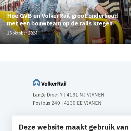
Hoe GVB en VolkerRail groot onderhoud
met een bouwteam op de rails kregen
15 oktober 2024
Lange Dreef 7 | 4131 NJ VIANEN
Postbus 240 | 4130 EE VIANEN
Tel:
+31 347 35 44 44
Deze website maakt gebruik van 
Fax: +31 347 35 45 59