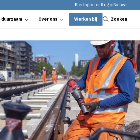
Kledingbeleid
Log in
Nieuws
Sluiten
Werken bij
Zoeken
& duurzaam
Over ons