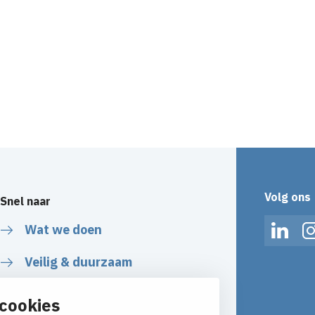
Volg ons
Snel naar
Wat we doen
Linked
Veilig & duurzaam
Over ons
cookies