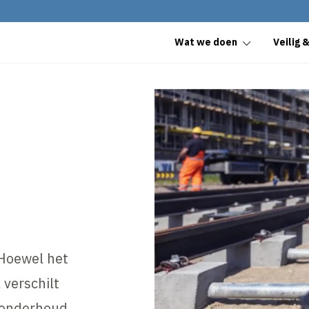
Wat we doen
Veilig 
 Hoewel het
 verschilt
n onderhoud