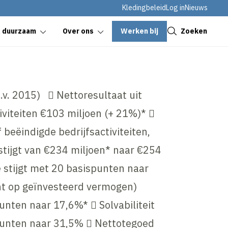
Kledingbeleid
Log in
Nieuws
Sluiten
Werken bij
Zoeken
& duurzaam
Over ons
v. 2015)  Nettoresultaat uit
iviteiten €103 miljoen (+ 21%)* 
 beëindigde bedrijfsactiviteiten,
tijgt van €234 miljoen* naar €254
stijgt met 20 basispunten naar
t op geïnvesteerd vermogen)
nten naar 17,6%*  Solvabiliteit
unten naar 31,5%  Nettotegoed