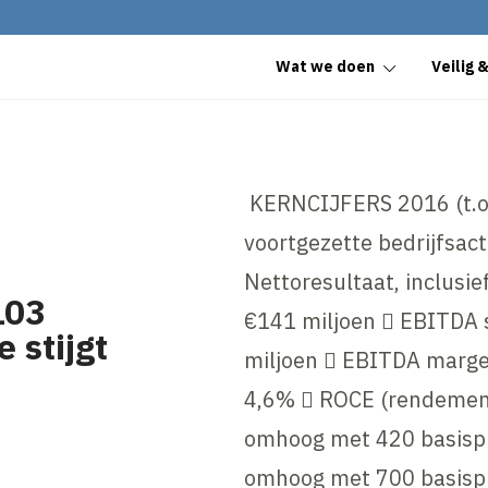
Wat we doen
Veilig 
KERNCIJFERS 2016 (t.o.
voortgezette bedrijfsact
Nettoresultaat, inclusief
103
€141 miljoen  EBITDA s
 stijgt
miljoen  EBITDA marge 
4,6%  ROCE (rendemen
omhoog met 420 basispu
omhoog met 700 basisp