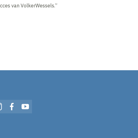
ucces van VolkerWessels.”
In
Instagram
Facebook
YouTube