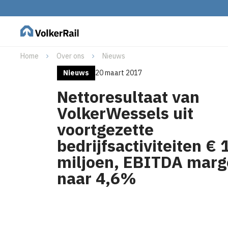
Home
Over ons
Nieuws
Nieuws
20 maart 2017
Nettoresultaat van
VolkerWessels uit
voortgezette
bedrijfsactiviteiten € 
miljoen, EBITDA marge
naar 4,6%