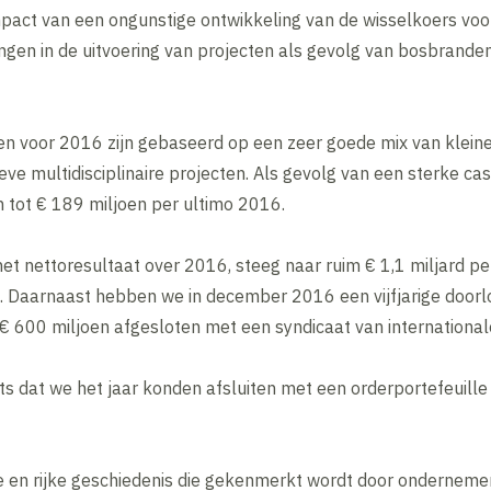
pact van een ongunstige ontwikkeling van de wisselkoers voor 
ingen in de uitvoering van projecten als gevolg van bosbranden
ten voor 2016 zijn gebaseerd op een zeer goede mix van kleine
eve multidisciplinaire projecten. Als gevolg van een sterke ca
 tot € 189 miljoen per ultimo 2016.
het nettoresultaat over 2016, steeg naar ruim € 1,1 miljard 
%. Daarnaast hebben we in december 2016 een vijfjarige door
an € 600 miljoen afgesloten met een syndicaat van internationa
rots dat we het jaar konden afsluiten met een orderportefeuill
 en rijke geschiedenis die gekenmerkt wordt door ondernemer