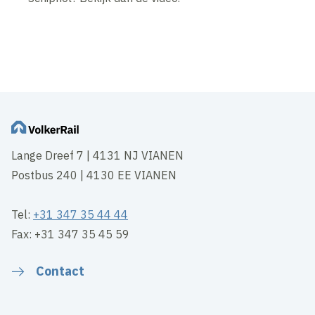
Inhoud geblokkeerd
Accepteer onze cookies om deze inhoud te bekijken.
Wijzig cookie instellingen
Lange Dreef 7 | 4131 NJ VIANEN
Postbus 240 | 4130 EE VIANEN
Tel:
+31 347 35 44 44
Fax: +31 347 35 45 59
Contact