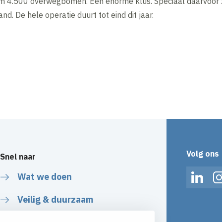
arom 4.500 overwegbomen. Een enorme klus. Speciaal daarvoor 
and. De hele operatie duurt tot eind dit jaar.
Volg ons
Snel naar
Wat we doen
Linked
Veilig & duurzaam