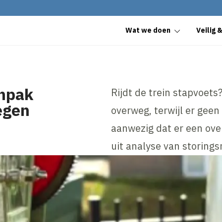
Wat we doen
Veilig 
anpak
Rijdt de trein stapvoets
egen
overweg, terwijl er geen 
aanwezig dat er een over
uit analyse van storing