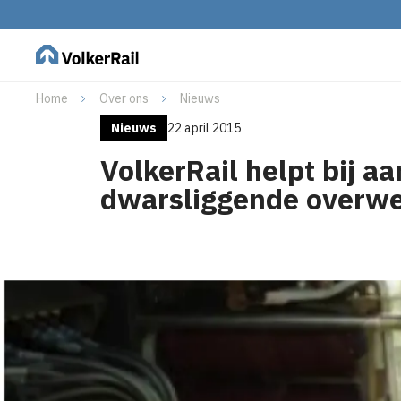
Home
Over ons
Nieuws
Nieuws
22 april 2015
VolkerRail helpt bij a
dwarsliggende overw