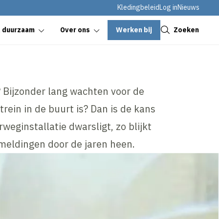
Kledingbeleid
Log in
Nieuws
Sluiten
Werken bij
Zoeken
& duurzaam
Over ons
? Bijzonder lang wachten voor de
trein in de buurt is? Dan is de kans
weginstallatie dwarsligt, zo blijkt
smeldingen door de jaren heen.