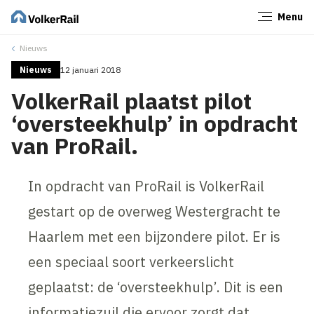
Menu
Sluiten
Nieuws
Nieuws
12 januari 2018
VolkerRail plaatst pilot
‘oversteekhulp’ in opdracht
van ProRail.
In opdracht van ProRail is VolkerRail
gestart op de overweg Westergracht te
Haarlem met een bijzondere pilot. Er is
een speciaal soort verkeerslicht
geplaatst: de ‘oversteekhulp’. Dit is een
informatiezuil die ervoor zorgt dat