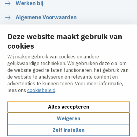
Werken bij
Algemene Voorwaarden
Deze website maakt gebruik van
cookies
Volg ons
Wij maken gebruik van cookies en andere
gelijkwaardige technieken. We gebruiken deze o.a. om
de website goed te laten functioneren, het gebruik van
LinkedIn
Instagram
Facebook
YouTube
de website te analyseren en relevante content en
advertenties te kunnen tonen. Voor meer informatie,
lees ons
cookiebeleid
.
Alles accepteren
Cookies aanpassen
Cookie beleid
Privacy policy
Responsible disclosure
Weigeren
Zelf instellen