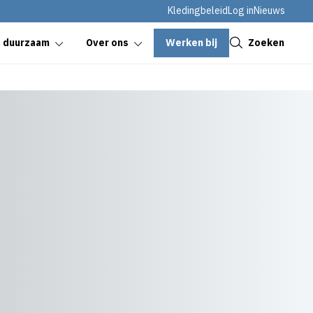
Kledingbeleid
Log in
Nieuws
Sluiten
Werken bij
Zoeken
& duurzaam
Over ons