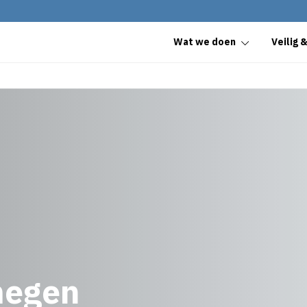
Wat we doen
Veilig 
megen