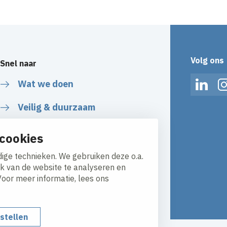
Volg ons
Snel naar
Wat we doen
Linked
Veilig & duurzaam
Over ons
cookies
Werken bij
ige technieken. We gebruiken deze o.a.
ik van de website te analyseren en
Algemene Voorwaarden
Voor meer informatie, lees ons
nstellen