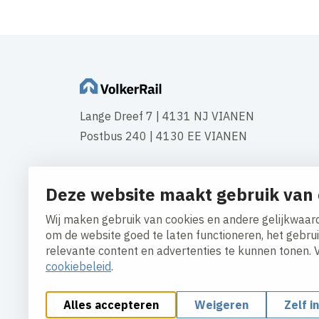
Lange Dreef 7 | 4131 NJ VIANEN
Postbus 240 | 4130 EE VIANEN
Tel:
+31 347 35 44 44
Deze website maakt gebruik van 
Fax: +31 347 35 45 59
Wij maken gebruik van cookies en andere gelijkwaard
Contact
om de website goed te laten functioneren, het gebru
relevante content en advertenties te kunnen tonen. 
cookiebeleid
.
Alles accepteren
Weigeren
Zelf i