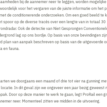
aamheden bij de aannemer neer te leggen, worden mogelijke 
woordelijk voor het vergaren van de juiste informatie om het p
t met de conditionerende onderzoeken. Om een goed beeld te k
poor op de diverse tracés over een lengte van in totaal 30 
rondradar. Ook de detectie van Niet Gesprongen Conventione
ergrond lag op ons bordje. Op basis van onze bevindingen zi
d plan van aanpak beschreven op basis van de uitgevoerde o
a en fauna.
tarten we doorgaans een maand of drie tot vier na gunning me
ocatie. In dit geval zijn we ongeveer een jaar bezig geweest
pak. Door op deze manier te werk te gaan, legt ProRail een g
nnemer neer. Momenteel zitten we midden in de uitvoering.